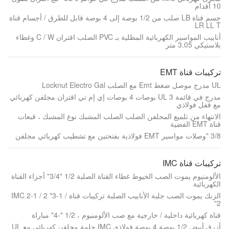
10 أقدام
جسم قناة LB صلب من 1/2 بوصة إلى 4 بوصة قابل للطرق / أجسام قناة
LR LL T
أنابيب المواسير الكهربائية المطلية بـ PVC الصلب اقتران C / W وغطاء
بلاستيكي 3.05 متر
تركيبات قناة EMT
UL مدرج موصل ضغط Emt مع الصلب Locknut Electro Gal
مدرج في قائمة UL 3 بوصات 4 بوصات إي إم تي اقتران مجلفن كهربائي
مع قفل فولاذي
الانتهاء من تلميع المجلفن الصلب الصلب المشبك نوع المشبك ، قبعات
قناة EMT الفضية
3/8 "وصلات مواسير EMT فولاذية بفتحتين مع تشطيب كهربائي مجلفن
تركيبات قناة IMC
الألومنيوم يموت الصب الخيوط غطاء القناة الصلبة 1/2 "3/4" أجزاء القناة
الكهربائية
الزنك يموت الصب جلبة الأنابيب الصلبة تركيبات قناة IMC 2-1 / 2 "3-1 /
2"
قناة كهربائية داخلية / خارجية مع صب الألومنيوم ، 1/2 "-4" مباراة
أزرق أبيض 1/2 بوصة 4 بوصة فولاذي IMC حلمة مجلفن كهربائي مع UL