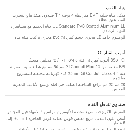
هيئة القناة
هيكل قناة صلبة EMT مترابطة 4 بوصة / T صندوق منفذ مانع لتسرب
الماء بدون غطاء
UL Standard PVC Coated Aluminium LL قناة الجسم مع مسامير ،
اللون الرمادي
ألومنيوم جامد LB مجرى جسم كهربائيّ pvc مجرى تركيب هيئة قناة
أنبوب القناة Gi
BS31 Gi أنبوب كهربائي فئة 3 3/4 "1-1 / 2" مجلفن مسبقًا
BSI معتمد من Gi Conduit Pipe 20 مم 50 مم مع غطاء نهاية المقرنة
فئة 4 25mm GI Conduit Class 4 قناة كهربائية مجلفنة للمشروع
مباشرة
20 مم 25 مم تراجع الساخنة الصلب جي قناة توسيع الأنابيب المقرنة
المقبس
صندوق تقاطع القناة
التفتيش الكوع قناة مربع محطة الألومنيوم مواسير / الانتهاء قبل المجلفن
أبيض اللون التبديل مربع مقبس قوس تصاعد قوس الجاهزة Ruffin 1 إلى
5 عصابة
لوحة التبديل صندوق تركيب قوس التثبيت السريع 14 كبل الأسلاك