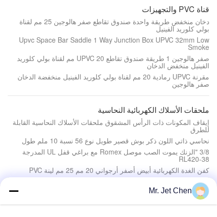
قناة PVC والتجهيزات
دخان منخفض طريقة واحدة صندوق تقاطع صفر هالوجين 25 مم لقناة
بولي كلوريد الفينيل
Upvc Space Bar Saddle 1 Way Junction Box UPVC 32mm Low
Smoke
صفر هالوجين 1 طريقة صندوق تقاطع UPVC 20 مم لقناة بولي كلوريد
الفينيل منخفض الدخان
مقرنة UPVC رمادية 20 مم لقناة بولي كلوريد الفينيل منخفضة الدخان
صفر هالوجين
ملحقات الأسلاك الكهربائية النحاسية
إيقاف المكونات ذات الرأس المشقوق ملحقات الأسلاك النحاسية القابلة
للطرق
نحاسي ذاتي اللون ذكر بوش قصير طويل نوع 56 نسبة 10 ملم طول
3/8 "الزنك يموت الصب موصل Romex مع براغي قفل UL المدرجة
RL420-38
كفن الغدة الكهربائية أبيض أصفر أرجواني 20 مم 25 مم لينة PVC
Mr. Jet Chen
أدوات القناة
3/4 "1" الألومنيوم EMT قناة بندر أدوات مع مقبض أزرق / أصفر / أبيض