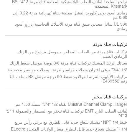
تراجع الساخنة لفائف الصلب البلاستيكية المغلفة قناة مرنة 3 "4" BSI
Kitemark المعتمدة
رمادي أسود بولي كلوريد الفينيل مغلفة بقناة كهربائية مرنة 0.22 إلى
0.60 مم
UL 360 سائل معدني ضيق قناة مرنة الأسلاك النحاسية إدراج أسود
رمادي
تركيبات قناة مرنة
تركيبات قناة مرنة من الصلب المجلفن ، موصل مزدوج من الزنك
الرمادي الصب
سبائك الزنك المشبك تركيبات قناة مرنة 3/8 بوصة موصل ضغط الزنك
1/2 "3/4" برغي اقتران وصلات مواسير مرنة ، وصلات مواسير مخصصة
تركيبات الأنابيب المرنة الفولاذية ضغط 90 درجة موصل BX ، ملف UL
رقم E469552
تركيبات قناة تبختر
Unistrut Channel Clamp Hanger لقناة 1/2 "3/4" سمك 1.50 مم
لفائف الصلب البارد EMT تركيبات قناة تبختر مع المسمار والصمولة 1 "2"
3 "4"
خيط NPT 1/4 "مشبك شعاع حديد قابل للطرق مع برغي رأس مربع
1/4 `` مشبك شعاع حديد قابل للطرق معيار الولايات المتحدة ELectro