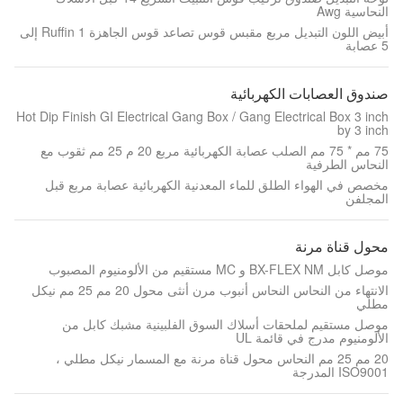
النحاسية Awg
أبيض اللون التبديل مربع مقبس قوس تصاعد قوس الجاهزة Ruffin 1 إلى
5 عصابة
صندوق العصابات الكهربائية
Hot Dip Finish GI Electrical Gang Box / Gang Electrical Box 3 inch
by 3 inch
75 مم * 75 مم الصلب عصابة الكهربائية مربع 20 م 25 مم ثقوب مع
النحاس الطرفية
مخصص في الهواء الطلق للماء المعدنية الكهربائية عصابة مربع قبل
المجلفن
محول قناة مرنة
موصل كابل BX-FLEX NM و MC مستقيم من الألومنيوم المصبوب
الانتهاء من النحاس النحاس أنبوب مرن أنثى محول 20 مم 25 مم نيكل
مطلي
موصل مستقيم لملحقات أسلاك السوق الفلبينية مشبك كابل من
الألومنيوم مدرج في قائمة UL
20 مم 25 مم النحاس محول قناة مرنة مع المسمار نيكل مطلي ،
ISO9001 المدرجة