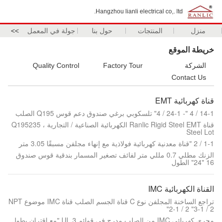
Hangzhou lianli electrical co,. ltd.
منزل
المنتجات
حول بنا
جولة في المعمل
>>
خريطة الموقع
الشركة
Factory Tour
Quality Control
Contact Us
قناة كهربائية EMT
14-1 / 4 "- 24-1 / 4" تلسكوبي برغي صندوق دعم قوس Q195 الصلب
قناة Ranlic Rigid Steel EMT الكهربائية الصناعية / التجارية ، Q195235
Steel Lot
1-1 / 2 "قناة معدنية كهربائية فولاذية مع إنهاء مجلفن مسبقًا 3.05 متر
الزنك مطلي 0.7 مللي متر لفائف تصغير المسمار بندقية قوس صندوق
16 "24" الطول
القناة الكهربائية IMC
تراجع الساخنة المجلفن نوع C قناة الجسم الصلب قناة IMC موضوع NPT
2-1 / 2 "3-1 / 2"
مجرى كهربائي IMC من الصلب مدرج في قوائم UL 3 "مع اقتران بطول