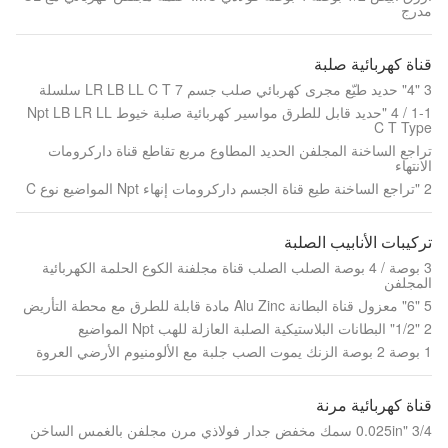
مدرج
قناة كهربائية صلبة
3 "4" حديد طيّع مجرى كهربائي صلب جسم LR LB LL C T 7 سلسلة
1-1 / 4 "حديد قابل للطرق مواسير كهربائية صلبة خيوط Npt LB LR LL
C T Type
تراجع الساخنة المجلفن الحديد المطاوع مربع تقاطع قناة داركرومات
الانتهاء
2 "تراجع الساخنة طيع قناة الجسم داركرومات إنهاء Npt المواضيع نوع C
تركيبات الأنابيب الصلبة
3 بوصة / 4 بوصة الصلب الصلب قناة مجلفنة الكوع الحلمة الكهربائية
المجلفن
5 "6" معزول قناة البطانة Alu Zinc مادة قابلة للطرق مع محطة التأريض
2 "1/2" البطانات البلاستيكية الصلبة العازلة للهب Npt المواضيع
1 بوصة 2 بوصة الزنك يموت الصب جلبة مع الألومنيوم الأرضي العروة
قناة كهربائية مرنة
3/4 "0.025in سمك مخفض جدار فولاذي مرن مجلفن بالغمس الساخن