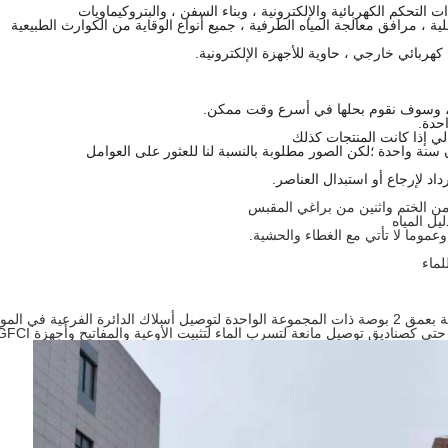
 التحكم الكهربائية والإلكترونية ، وبناء السفن ، والبتروكيماويات
لية ، مرافق معالجة المياه الطرفية ، جميع أنواع الوقاية من الكوارث الطبيعية
بائي خارجي ، حاوية للأجهزة الإلكترونية.
لي إذا كانت المنتجات كذلك
ة واحدة ؛لكن الصور مطلوبة بالنسبة لنا للعثور على العوامل
تُستخدم الصناديق المقاومة للعوامل الجوية بعمق 2 بوصة ذات المجموعة الواحدة لتوصيل أسلاك الدائرة الفرعية في الم
ى كصناديق توصيل مانعة لتسرب الماء لتثبيت الأوعية والمفاتيح وأجهزة GFCI.