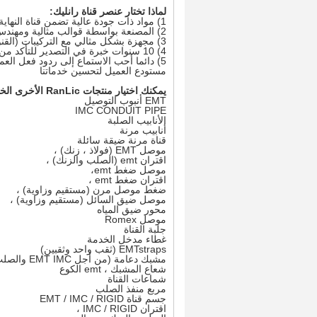
لماذا تختار عنصر قناة رانليك:
1) مواد ذات جودة عالية تضمن قناة النهاية والتجهيزات ذات الخصائص الفائقة
2) المصنعة بواسطة قوالب مثالية ومهندس محترف
3) مجهزة بشكل مثالي مع التركيبات (القنوات) لآلة لولبة CNC
4) 10 سنوات خبرة في التصدير للتأكد من تاريخ الشحن والحزمة المثالية
5) دائما أحب الاستماع إلى ردود فعل العملاء للقناة وصلت إلى
مستودع العميل لتحسين خدماتنا
يمكنك اختيار منتجات RanLic الأخرى الخاصة بـ Conduit التالية:
EMT أنبوب التوصيل
IMC CONDUIT PIPE
الأنابيب الصلبة
أنابيب مرنة
قناة مرنة ضيقة سائلة
موصل EMT (فولاذ ، زنك) ،
اقتران emt (الصلب والزنك) ،
موصل ضغط emt،
اقتران ضغط emt ،
ضغط موصل مرن (مستقيم وزاوية) ،
موصل ضيق السائل (مستقيم وزاوية) ،
محور ضيق المياه
موصل Romex
جلبة القناة
غطاء مدخل الخدمة
EMTstraps (ثقب واحد وثقبين)
مشبك دعامة (من أجل EMT IMC والصلب)
شعاع المشبك ، emt الكوع
شماعات القناة
مربع منفذ الصلب
جسم قناة EMT / IMC / RIGID
اقتران IMC / RIGID ،