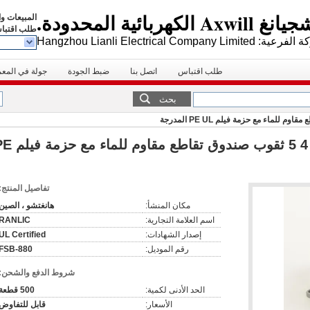
كهربائية المحدودة.
المبيعات و
طلب اقتبا
Hangzhou Lianli Electrical Company Limite
طلب اقتباس
اتصل بنا
ضبط الجودة
جولة في المع
بحث
بولي كلوريد الفينيل مغلفة 3 4 5 ثقوب صندوق تقاطع م
تفاصيل المنتج:
مكان المنشأ:
هانغتشو ، الصين
اسم العلامة التجارية:
RANLIC
إصدار الشهادات:
UL Certified
رقم الموديل:
FSB-880
شروط الدفع والشحن:
الحد الأدنى لكمية:
500 قطعة
الأسعار:
قابل للتفاوض