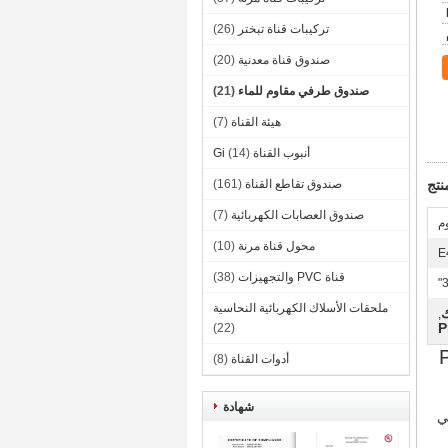
تركيبات قناة تبختر
(26)
صندوق قناة معدنية
(20)
صندوق طرفي مقاوم للماء
(21)
هيئة القناة
(7)
أنبوب القناة Gi
(14)
تج
صندوق تقاطع القناة
(161)
صندوق العصابات الكهربائية
(7)
وم
محول قناة مرنة
(10)
E
قناة PVC والتجهيزات
(38)
ملحقات الأسلاك الكهربائية النحاسية
ك
,
(22)
قاوم للماء مع حزمة فيلم PE
أدوات القناة
(8)
شهادة