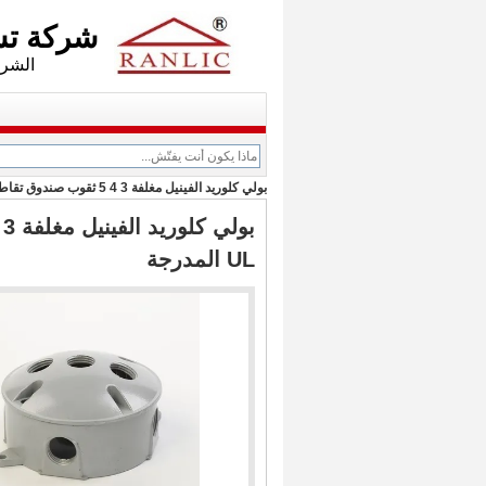
شركة تشجيانغ Axwill ال
الشركة الفرعية: d
بولي كلوريد الفينيل مغلفة 3 4 5 ثقوب صندوق تقاطع مقاوم للماء مع حزمة فيلم PE UL المدرجة
UL المدرجة