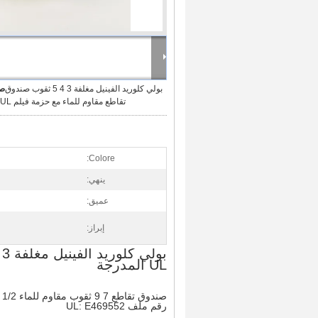
بولي كلوريد الفينيل مغلفة 3 4 5 ثقوب صندوق
صو
تقاطع مقاوم للماء مع حزمة فيلم PE UL المدرجة
Colore:
ينهي:
عميق:
إبراز:
UL المدرجة
صندوق تقاطع 7 9 ثقوب مقاوم للماء 1/2 "و 3/4" عميق 2-1 / 8 "بولي كلوريد الفينيل مغلف بحزمة فيلم PE تأتي مع براغي
رقم ملف UL: E469552