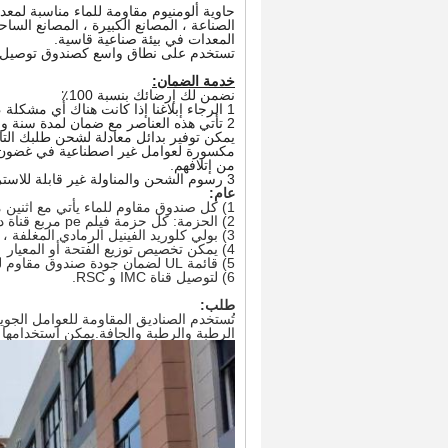
حاوية ألومنيوم مقاومة للماء مناسبة لمعدات
الصناعة ، المصانع الكبيرة ، المصانع الساح
المعدات في بيئة صناعية قاسية.
تستخدم على نطاق واسع كصندوق توصيل كهر
خدمة الضمان:
نضمن لك إرضائك بنسبة 100٪
1 الرجاء إبلاغنا إذا كانت هناك أي مشكلة ، وسوف نقوم بحلها في أسرع وقت ممكن.
2 تأتي هذه العناصر مع ضمان لمدة سنة واحدة.
يمكن توفير بدائل معادلة لشحن طلبك التا
مكسورة لعوامل غير اصطناعية في غضون سن
من إتلافهم.
3 رسوم الشحن والمناولة غير قابلة للاسترداد لإرجاع أو استبدال العناصر.
عام:
1) كل صندوق مقاوم للماء يأتي مع اثنين من الختم واثنين من براغي المقبس
2) الحزمة: كل حزمة فيلم pe مربع قناة دليل المياه
3) بولي كلوريد الفينيل الرمادي المغلفة ، وعموما لا تأتي مع الغطاء والحشية.
4) يمكن تخصيص توزيع الفتحة أو المعيار
5) قائمة UL لضمان جودة صندوق مقاوم للماء
6) لتوصيل قناة IMC و RSC.
طلب:
الرطبة والرطبة والجافة.يمكن استخدامها حت