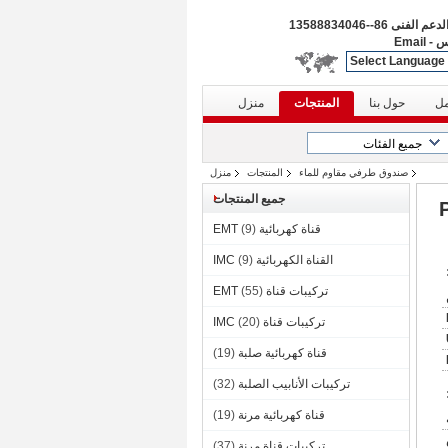
الدعم الفنى
86--13588834046
س
-
Email
Select Language
مل
حول بنا
المنتجات
منزل
صندوق طرفي مقاوم للماء
المنتجات
منزل
جميع المنتجات
قاوم للماء مع حزمة فيلم PE
قناة كهربائية EMT
(9)
القناة الكهربائية IMC
(9)
تركيبات قناة EMT
(55)
تركيبات قناة IMC
(20)
قناة كهربائية صلبة
(19)
تركيبات الأنابيب الصلبة
(32)
قناة كهربائية مرنة
(19)
تركيبات قناة مرنة
(37)