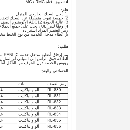
4 تطبيق: قناة IMC / RMC
عام:
1) دخل السلك الخارجي للمنزل
2) خمسة ثقوب منفصلة عن السلك لتجنب ماس كهربائى
3) عالية الجودة ADC12 الألومنيوم الصف المواد الوطنية
4) وفقًا لنص UL ، يجب على جميع العملاء المطلوبين من UL استخدام رقم UL الخاص بنا و
رمز العنصر المراد استيراده.
5) غطاء مدخل الخدمة من نوع الخيط مخصص لـ IMC والقناة الصلبة.
طلب:
يتم 
الطاقة فوق الرأس إلى المباني أو المنازل
رؤوس الخدمة دون الخوف من التآكل أثناء انتظ
الخصائص والبعد:
رمز الصنف
مادة
RL-830
ألو والباكليت
غط
RL-831
ألو والباكليت
غط
RL-832
ألو والباكليت
غط
RL-833
ألو والباكليت
غط
RL-834
ألو والباكليت
غط
RL-835
ألو والباكليت
غط
RL-836
ألو والباكليت
غط