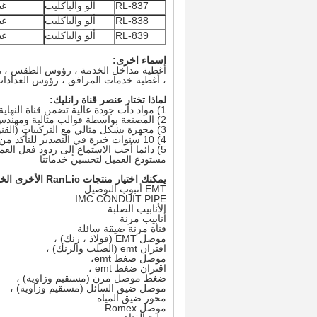
RL-837
ألو والباكليت
غط
RL-838
ألو والباكليت
غط
RL-839
ألو والباكليت
غط
اسماء اخرى:
أغطية مداخل الخدمة ، رؤوس الطقس ، ر
، أغطية خدمات المرافق ، رؤوس العدادا
لماذا تختار عنصر قناة رانليك:
1) مواد ذات جودة عالية تضمن قناة النهاية والتجهيزات ذات الخصائص الفائقة
2) المصنعة بواسطة قوالب مثالية ومهندس محترف
3) مجهزة بشكل مثالي مع التركيبات (القنوات) لآلة لولبة CNC
4) 10 سنوات خبرة في التصدير للتأكد من تاريخ الشحن والحزمة المثالية
5) دائما أحب الاستماع إلى ردود فعل العملاء للقناة وصلت إلى
مستودع العميل لتحسين خدماتنا
يمكنك اختيار منتجات RanLic الأخرى الخاصة بـ Conduit التالية:
EMT أنبوب التوصيل
IMC CONDUIT PIPE
الأنابيب الصلبة
أنابيب مرنة
قناة مرنة ضيقة سائلة
موصل EMT (فولاذ ، زنك) ،
اقتران emt (الصلب والزنك) ،
موصل ضغط emt،
اقتران ضغط emt ،
ضغط موصل مرن (مستقيم وزاوية) ،
موصل ضيق السائل (مستقيم وزاوية) ،
محور ضيق المياه
موصل Romex