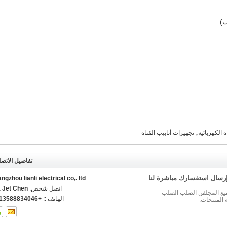
,
ة الكهربائية
تجهيزات أنابيب القناة
تفاصيل الاتص
رسال استفسارك مباشرة لنا
ngzhou lianli electrical co,. ltd.
اتصل شخص:
. Jet Chen
الهاتف ::
+8613588834046