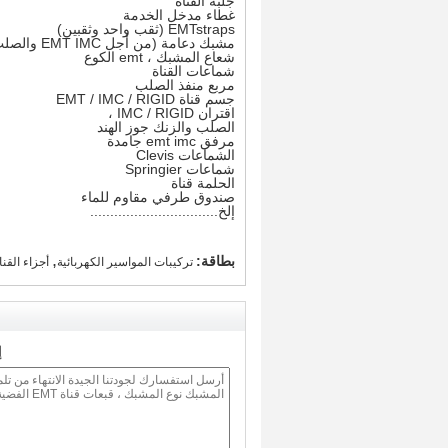
جلبة القناة
غطاء مدخل الخدمة
EMTstraps (ثقب واحد وثقبين)
مشبك دعامة (من أجل EMT IMC والصلب)
شعاع المشبك ، emt الكوع
شماعات القناة
مربع منفذ الصلب
جسم قناة EMT / IMC / RIGID
اقتران IMC / RIGID ،
الصلب والزنك جوز الهند
مرفق emt imc جامدة
الشماعات Clevis
شماعات Springier
الحلمة قناة
صندوق طرفي مقاوم للماء
إلخ................................
,
بطاقة:
تركيبات المواسير الكهربائية
أجزاء القنا
إ