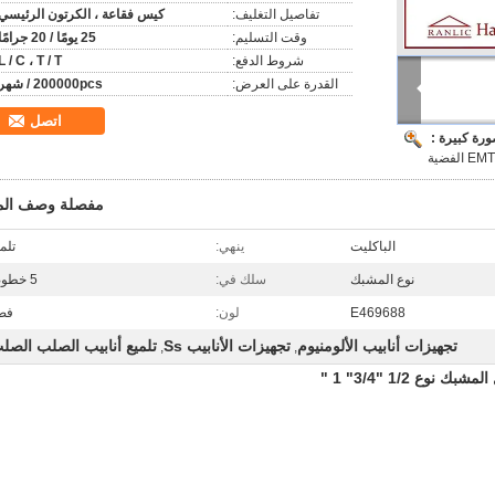
تفاصيل التغليف:
كيس فقاعة ، الكرتون الرئيسي
وقت التسليم:
25 يومًا / 20 جرامًا
شروط الدفع:
L / C ، T / T
القدرة على العرض:
200000pcs / شهر
اتصل
رة كبيرة :
مفصلة وصف المن
الباكليت
ينهي:
تلم
نوع المشبك
سلك في:
5 خطوط
E469688
لون:
فض
تجهيزات أنابيب الألومنيوم
تجهيزات الأنابيب Ss
تلميع أنابيب الصلب الصل
,
,
 1/2 "3/4" 1 "