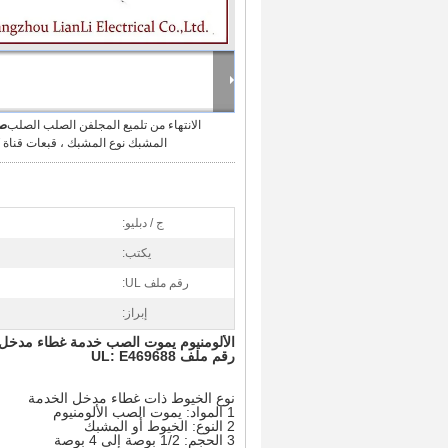
الانتهاء من تلميع المجلفن الصلب الصلب
صو
المشبك نوع المشبك ، قبعات قناة EMT الفضية
ج / دبليو:
يكتب:
رقم ملف UL:
إبراز:
الألومنيوم يموت الصب خدمة غطاء مدخل المشبك نوع
رقم ملف UL: E469688
نوع الخيوط ذات غطاء مدخل الخدمة
1 المواد: يموت الصب الألومنيوم
2 النوع: الخيوط أو المشبك
3 الحجم: 1/2 بوصة إلى 4 بوصة