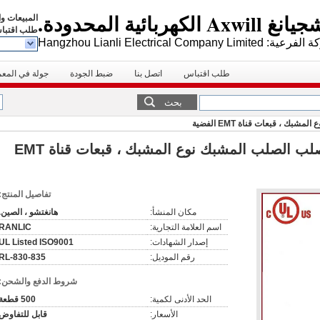
كهربائية المحدودة.
المبيعات و
طلب اقتبا
Hangzhou Lianli Electrical Company Limite
طلب اقتباس
اتصل بنا
ضبط الجودة
جولة في المع
بحث
ك ، قبعات قناة EMT الفضية
الانتهاء من تلميع المجلفن الصلب الصلب المشبك نوع المشبك ، قبعات قناة EMT
تفاصيل المنتج:
مكان المنشأ:
هانغتشو ، الصين.
اسم العلامة التجارية:
RANLIC
إصدار الشهادات:
UL Listed ISO9001
رقم الموديل:
RL-830-835
شروط الدفع والشحن:
الحد الأدنى لكمية:
500 قطعة
الأسعار:
قابل للتفاوض