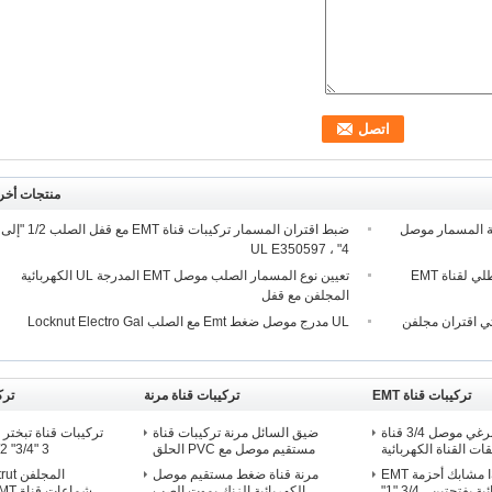
منتجات أخر
ناة مجموعة المسمار موصل
ضبط اقتران المسمار تركيبات قناة EMT مع قفل الصلب 1/2 "إلى
4" ، UL E350597
موصلات الصلب الأزرق السائل ضيقة الزنك مطلي لقناة EMT
تعيين نوع المسمار الصلب موصل EMT المدرجة UL الكهربائية
المجلفن مع قفل
4 بوصات إي إم تي اقتران مجلفن
UL مدرج موصل ضغط Emt مع الصلب Locknut Electro Gal
تركيبات قناة EMT
تركيبات قناة مرنة
ترك
1/2 EMT Set برغي موصل 3/4 قناة
ضيق السائل مرنة تركيبات قناة
تركيبات قناة تبختر ا
ت القناة الكهربائية
مستقيم موصل مع PVC الحلق
"3/4" 3 "
ISO9001 مشابك أحزمة EMT
مرنة قناة ضغط مستقيم موصل
مجلفنة كهربائية بفتحتين ، 3/4 "1"
الكهربائية الزنك يموت الصب