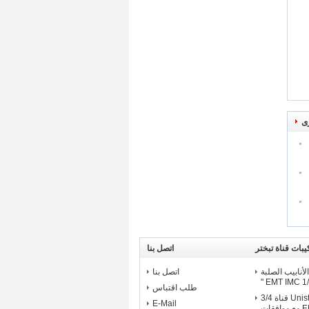
ى
يبات قناة تبختر
اتصل بنا
لأنابيب الصلبة
اتصل بنا
EMT IMC 1/2 
طلب اقتباس
المجلفن Unistrut قناة 3/4
E-Mail
شماعات قناة EMT مع موافقات