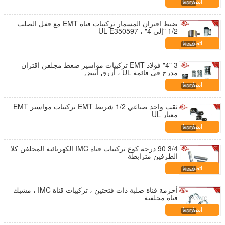
اتصل بنا
ضبط اقتران المسمار تركيبات قناة EMT مع قفل الصلب
1/2 "إلى 4" ، UL E350597
اتصل بنا
3 "4" فولاذ EMT تركيبات مواسير ضغط مجلفن اقتران
مدرج في قائمة UL ، أزرق أبيض
اتصل بنا
ثقب واحد صناعي 1/2 شريط EMT تركيبات مواسير EMT
معيار UL
اتصل بنا
3/4 90 درجة كوع تركيبات قناة IMC الكهربائية المجلفن كلا
الطرفين مترابطة
اتصل بنا
أحزمة قناة صلبة ذات فتحتين ، تركيبات قناة IMC ، مشبك
قناة مجلفنة
اتصل بنا