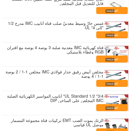
قابل للتعديل قبل المجلفن
اتصل بنا
غمس حارّ وسيط معدنيّ صلب قناة أنابيب IMC مدرج 1/2
"إلى 4" UL
اتصل بنا
قناة كهربائية IMC معدنية صلبة 3 بوصة 4 بوصة مع اقتران
RGB وغطاء بلاستيكي
اتصل بنا
مجلفن أبيض رقيق جدار فولاذي IMC مجلفن 1-1 / 2 بوصة
1-1 / 4 بوصة
اتصل بنا
UL Standard 1/2 "3/4" أنابيب المواسير الكهربائية الصلبة
IMC المجلفن على الساخن DIP
اتصل بنا
الزنك يموت الصب EMT تركيبات قناة مجموعة المسمار
موصل UL قياسي