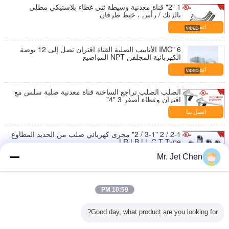
1 "2" قناة معدنية وسيطة ثني غطاء بلاستيكي مطلي
بالزنك / رأس ، خيط طرفان
اتصل بنا
6 "IMC الأنابيب الصلبة القناة اقتران تصل إلى 12 بوصة
الكهربائية المجلفن NPT المواضيع
اتصل بنا
الصلب الصلب تراجع الساخنة قناة معدنية صلبة سلس مع
اقتران وغطاء أصفر 3 "4"
اتصل بنا
2-1 / 2 "3-1 / 2" مجرى كهربائي صلب من الحديد المطاوع
LR LB LL C T Type
اتصل بنا
Mr. Jet Chen
1-1 / 4 بوصة 1-1 / 2 بوصة الكهربائية المجلفن IMC
اقتران 3.0 مم سمك داخل الخيط
10:59 PM
اتصل بنا
Good day, what product are you looking for?
3/4 "تراجع الساخنة المجلفن Rsc قناة كهربائية مع خيوط
اقتران NPT