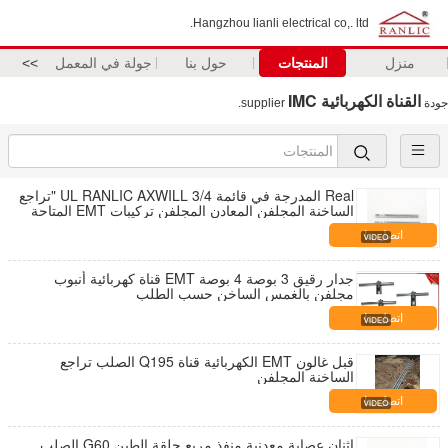
Hangzhou lianli electrical co,. ltd.
منزل
المنتجات
حول بنا
جولة في المعمل
>>
القناة الكهربائية IMC
جودة
supplier.
Real المدرجة في قائمة UL RANLIC AXWILL 3/4 "تراجع
الساخنة المجلفن المعادن المجلفن تركيبات EMT المتاحة
اتصل بنا
جدار رقيق 3 بوصة 4 بوصة EMT قناة كهربائية أنبوب
مجلفن بالغمس الساخن حسب الطلب
اتصل بنا
قبل غالون EMT الكهربائية قناة Q195 الصلب تراجع
الساخنة المجلفن
اتصل بنا
اثنان عصابة معدنية منفذ مربع حلقة الطين G60 الصلب