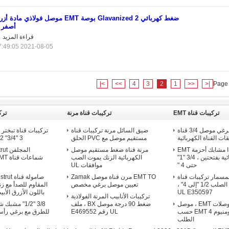
ضغط كهربائي Glavanized 2 بوصة EMT موصل فولاذي مادة 
أصفر
قراءة المزيد
2021-08-05 17:49:05
>|
>>
4
3
2
1
<<
|<
Page 
تركيبات قناة EMT
تركيبات قناة مرنة
ترك
1/2 EMT Set برغي موصل 3/4 قناة
ضيق السائل مرنة تركيبات قناة
تركيبات قناة تبختر ا
ت القناة الكهربائية
مستقيم موصل مع PVC الحلق
"3/4" 3 "
ISO9001 مشابك أحزمة EMT
مرنة قناة ضغط مستقيم موصل
مجلفنة كهربائية بفتحتين ، 3/4 "1"
الكهربائية الزنك يموت الصب
حتى 4 "
موافقات UL
مسمار تركيبات قناة
EMT TO مرن قناة موصل Zamak
EMT مع قفل الصلب 1/2 "إلى 4" ،
تعيين موصل برغي مخصص
UL E350597
باللون الأزرق الأبيض ، 1
تركيبات الأنابيب المرنة الفولاذية
1/2 تركيبات موصلات EMT ، موصل
ضغط 90 درجة موصل BX ، ملف
3/8 "1/2" مش
سبائك الألومنيوم 4 EMT حسب
UL رقم E469552
للطرق مع برغي رأس
الطلب