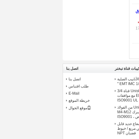
أزرق
يبات قناة تبختر
اتصل بنا
لأنابيب الصلبة
اتصل بنا
EMT IMC 1/2 
طلب اقتباس
المجلفن Unistrut قناة 3/4
E-Mail
شماعات قناة EMT مع موافقات
ISO9001 UL
خريطة الموقع
صامولة قناة Unistrut من الفولاذ
موقع الجوال
المقاوم للصدأ مع زنبرك M4-M12
ISO900
بك شعاع حديد قابل
 مربع / خيوط
قضبان NPT