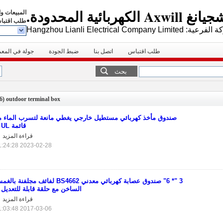
كهربائية المحدودة.
المبيعات و
طلب اقتبا
Hangzhou Lianli Electrical Company Limite
طلب اقتباس
اتصل بنا
ضبط الجودة
جولة في المع
بحث
(36)
outdoor terminal box
صندوق مأخذ كهربائي مستطيل خارجي يغطي مانعة لتسرب الماء م
قائمة UL
قراءة المزيد
2023-02-28 11:24:28
3 "* 6" صندوق عصابة كهربائي معدني BS4662 لفائف مجلفنة ب
الساخن مع حلقة قابلة للتعديل
قراءة المزيد
2017-03-06 11:03:48