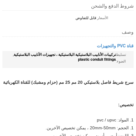
شروط الدفع والشحن
الأسعار:
قابل للتفاوض
وصف
قناة PVC والتجهيزات
تركيبات الأنابيب البلاستيكية البلاستيكية ، تجهيزات الأنابيب البلاستيكية
تسليط
,
plastic conduit fittings
الضوء:
سرج شريط فاصل بلاستيكي 20 مم 25 مم (حزام ومشبك) للقناة الكهربائية
تخصيص:
1. المواد: pvc / upvc
1. الحجم: 20mm-50mm ، يمكن تخصيص الآخرين.
3. اللون: أبيض ، أسود ، يمكن تخصيص الآخرين.