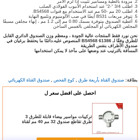
2. مزودة بأغطية ومسامير تثبيت إذا لزم الأمر
3. اطلب 3/4 "-2" عند استخدام الأنبوب الفولاذي الصلب
4. اطلب 20 مم -50 مم عند الاستخدام مع قنوات BS4568.
5. تتوفر مربعات BS31 أيضًا في صب الألومنيوم وتلميع النهاية
6. أغطية الصندوق متوفرة بسمك 0.80 مم إلى 1.2 مم ، إنهاء مجلفن مسبقًا
المجلفن الكهربائي أو المجلفن بالغمس الساخن
نحن نورد فقط المنتجات عالية الجودة ، ومعظم وزن الصندوق الدائري القابل
للطرق وفقًا لـ BS4568 61386 المنصوص عليه.دائمًا ما يحتفظ برغيان في
صندوق الأطراف بنفس الطريقة
المسافة بالترتيب عند وضعها على مآخذ لا يمكن استخدامها
صندوق القناة بأربعة طرق
كوع الفحص
صندوق القناة الكهربائي
بطاقة:
,
,
احصل على افضل سعر ل
تركيبات مواسير بيضاء قابلة للطرق 3
طرق تقاطع صندوق 32 مم 40 مم لقناة
BS4568 جي