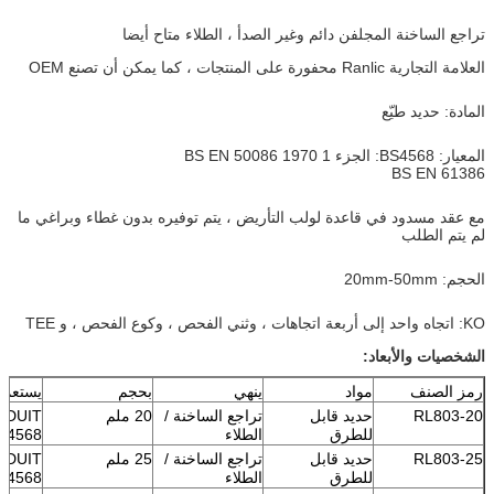
تراجع الساخنة المجلفن دائم وغير الصدأ ، الطلاء متاح أيضا
العلامة التجارية Ranlic محفورة على المنتجات ، كما يمكن أن تصنع OEM
المادة: حديد طيّع
المعيار: BS4568: الجزء 1 1970 BS EN 50086
BS EN 61386
مع عقد مسدود في قاعدة لولب التأريض ، يتم توفيره بدون غطاء وبراغي ما
لم يتم الطلب
الحجم: 20mm-50mm
KO: اتجاه واحد إلى أربعة اتجاهات ، وثني الفحص ، وكوع الفحص ، و TEE
الشخصيات والأبعاد:
رمز الصنف
مواد
ينهي
بحجم
يستعمل
RL803-20
حديد قابل
تراجع الساخنة /
20 ملم
NDUIT
للطرق
الطلاء
BS4568 الفئ
RL803-25
حديد قابل
تراجع الساخنة /
25 ملم
NDUIT
للطرق
الطلاء
BS4568 الفئ