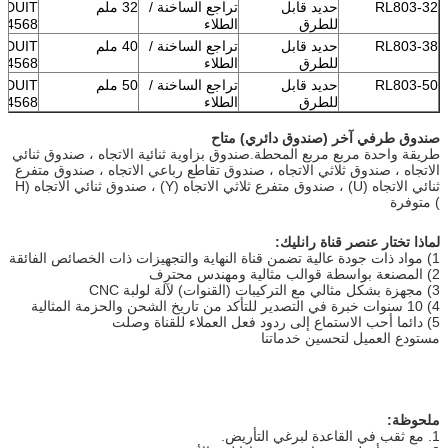
RL803-32
حديد قابل
تراجع الساخنة /
32 ملم
NDUIT
للطرق
الطلاء
BS4568 الفئ
RL803-38
حديد قابل
تراجع الساخنة /
40 ملم
NDUIT
للطرق
الطلاء
BS4568 الفئ
RL803-50
حديد قابل
تراجع الساخنة /
50 ملم
NDUIT
للطرق
الطلاء
BS4568 الفئ
صندوق طرفي آخر (صندوق دائري) متاح
طريقة واحدة مربع مربع المحطة.صندوق بزاوية ثنائية الاتجاه ، صندوق ثنائي
الاتجاه ، صندوق ثلاثي الاتجاه ، صندوق تقاطع رباعي الاتجاه ، صندوق متفرع
ثنائي الاتجاه (U) ، صندوق متفرع ثلاثي الاتجاه (Y) ، صندوق ثنائي الاتجاه (H
) متوفرة
لماذا تختار عنصر قناة رانليك:
1) مواد ذات جودة عالية تضمن قناة النهاية والتجهيزات ذات الخصائص الفائقة
2) المصنعة بواسطة قوالب مثالية ومهندس محترف
3) مجهزة بشكل مثالي مع التركيبات (القنوات) لآلة لولبة CNC
4) 10 سنوات خبرة في التصدير للتأكد من تاريخ الشحن والحزمة المثالية
5) دائما أحب الاستماع إلى ردود فعل العملاء للقناة وصلت
مستودع العميل لتحسين خدماتنا
ملحوظة:
1. مع ثقب في القاعدة لبرغي التأريض.