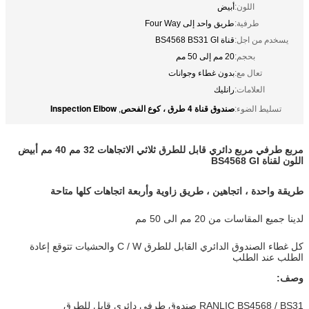
اللون:
أبيض
طرفية:
طريق واحد إلى Four Way
يسخدم من اجل:
قناة BS4568 BS31 GI
بحجم:
20 مم إلى 50 مم
تعال مع:
بدون غطاء وجوانات
العلامات:
رانليك
صندوق قناة 4 طرق ، كوع الفحص
Inspection Elbow
تسليط الضوء:
,
مربع طرفي مربع دائري قابل للطرق ثلاثي الاتجاهات 32 مم 40 مم أبيض
اللون لقناة BS4568 GI
طريقة واحدة ، اتجاهين ، طريق زاوية وأربعة اتجاهات كلها متاحة
لدينا جميع المقاسات من 20 مم الى 50 مم
كل غطاء الصندوق الدائري القابل للطرق C / W والحشيات تتوقع إعادة
الطلب عند الطلب
وصف:
RANLIC BS4568 / BS31 صندوق طرفي دائري قابل للطرق