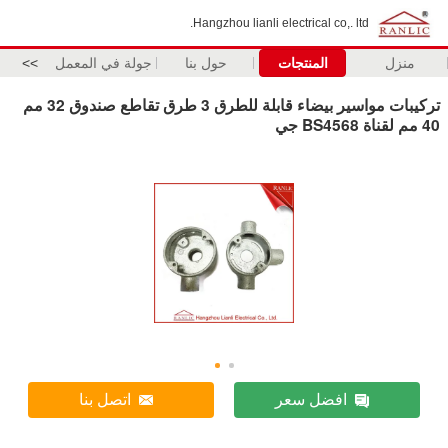
Hangzhou lianli electrical co,. ltd.
منزل
المنتجات
حول بنا
جولة في المعمل
>>
تركيبات مواسير بيضاء قابلة للطرق 3 طرق تقاطع صندوق 32 مم
40 مم لقناة BS4568 جي
افضل سعر
اتصل بنا