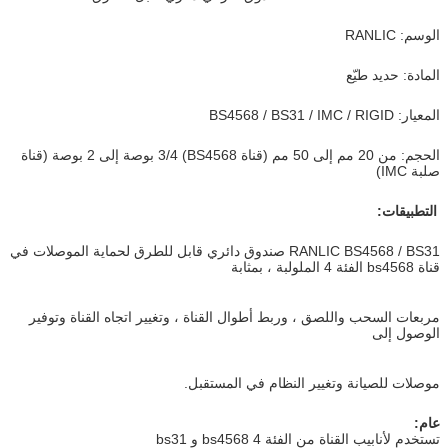
الوسم: RANLIC
المادة: حديد طيّع
المعيار: BS4568 / BS31 / IMC / RIGID
الحجم: من 20 مم إلى 50 مم (قناة BS4568) 3/4 بوصة إلى 2 بوصة (قناة
صلبة IMC)
التطبيقات:
RANLIC BS4568 / BS31 صندوق دائري قابل للطرق لحماية الموصلات في
قناة bs4568 الفئة 4 الملولبة ، بمثابة
مربعات السحب واللصق ، وربط أطوال القناة ، وتغيير اتجاه القناة وتوفير
الوصول إلى
موصلات للصيانة وتغيير النظام في المستقبل.
عام:
تستخدم لأنابيب القناة من الفئة 4 bs4568 و bs31