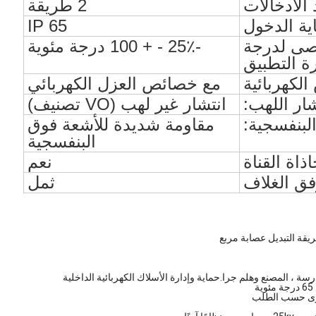
الادخالات
2 طريقة
ية الدخول
IP 65
قصى لدرجة
-25٪ - + 100 درجة مئوية
ة التطبيق
لكهربائية
مع خصائص العزل الكهربائي
ار اللهب:
انتشار غير لهب (VO تصنيف)
لبنفسجية:
مقاومة شديدة للأشعة فوق
البنفسجية
ذاة القناة
نعم
ق الغلاف
ثمل