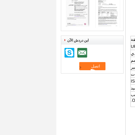
ابن دردش الآن
U
ي
ر
ات