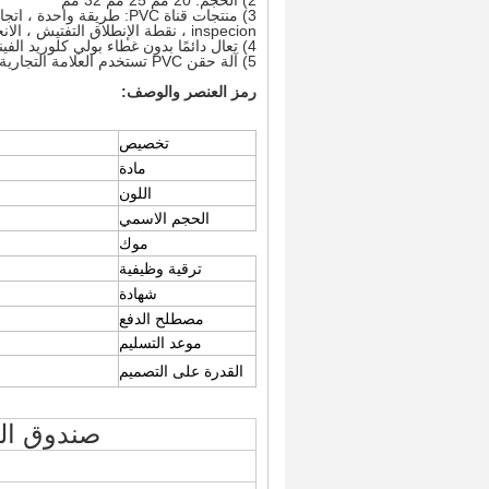
2) الحجم: 20 مم 25 مم 32 مم
inspecion ، نقطة الإنطلاق التفتيش ، الانحناء
4) تعال دائمًا بدون غطاء بولي كلوريد الفينيل ما لم يتم طلب ذلك
5) آلة حقن PVC تستخدم العلامة التجارية الشهيرة في الصين
رمز العنصر والوصف:
تخصيص
مادة
اللون
الحجم الاسمي
موك
ترقية وظيفية
شهادة
مصطلح الدفع
موعد التسليم
القدرة على التصميم
صندوق الم