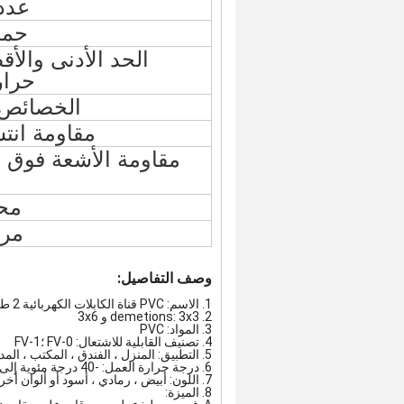
عدد 
حما
الحد الأدنى والأ
حرار
الخصائص ا
مقاومة انتش
مقاومة الأشعة فوق ا
محا
مرف
وصف التفاصيل:
1. الاسم:
PVC قناة الكابلات الكهربائية 2 طريقة التبديل عصابة مربع
2. demetions: 3x3 و 3x6
3. المواد: PVC
4. تصنيف القابلية للاشتعال: FV-0 ؛FV-1
5. التطبيق: المنزل ، الفندق ، المكتب ، المدرسة ، المصنع وهلم جرا.حماية وإدارة الأسلاك الكهربائية الداخلية
6. درجة حرارة العمل: -40 درجة مئوية إلى 65 درجة مئوية
7. اللون: أبيض ، رمادي ، أسود أو ألوان أخرى حسب الطلب
8. الميزة: