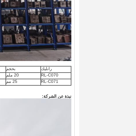
رانليك
بحجم
RL-C070
20 ملم
RL-C071
25 مم
نبذة عن الشركة: