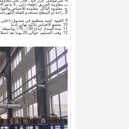
A. غير موصل: عزل جيد ، قادر على مقاومة جهد 25kv ، مما يضمن نظامًا آمنًا.
ب.مقاومة الحريق: إطفاء ذاتي ، لا تدعم الا
ج- مقاومة التآكل: مقاومة للأحماض والقواع
D. راحة أو السطح.تستخدم للقناة الكهربائية البلاستيكية.
9. العبوة: كمية منتظمة في صندوق داخلي واحد ، ثم العديد من الصناديق في علبة واحدة.أو تلبية طلب حزمة العملاء.
10. يخضع الاقتباس لتأكيد نهائي لدينا.
11. مدة السداد: إيداع 30٪ ، 70٪ بواسطة T / T قبل الشحن أو 100٪ بواسطة L / C في الأفق.
12. وقت التسليم: حوالي 20 يوما بعد استلام الدفعة الأولى.