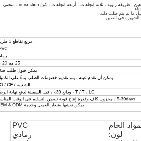
3) منتجات قناة PVC: طريقة واحدة ، اتجاهين ، طريقة زاوية ، ثلاثة اتجاهات ، أربعة اتجاهات ، كوع inpsection ، منحنى
مربع تقاطع 1 طريقة
PVC
رماد
25 مم 20 مم
يمكن قبول طلب صغي
يمكن أن تقدم عينة ، يتم تقديم خصومات الطلب بناءً على الكمي
الشعيبة / ISO / CE
T / T ، LC ، ودائع 30٪ ، قبل السفينة لدفع نهاية الرصيد
5-30days ، مخزون كاف وقدرة إنتاج قوية تضمن التسليم في الوقت المناسب
يمكن نقشها بشعار العميل وخدمة OEM & ODM.
واد الخام
PVC
لون:
رمادي