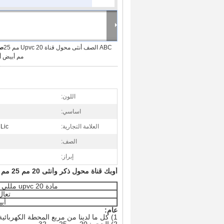
ABC الصف أنثى محول قناة Upvc 20 مم 25
صو
مم أبيض أ
اللون:
اساسي:
العلامة التجارية:
RanLic
الصف:
إبراز:
أوبك قناة محول ذكر وأنثى 20 مم 25 مم أبيض أسود كولور مع جلبة
مادة upvc 20 مللي متر 25 مللي متر
تعال
أب
عام:
1) كل ما لدينا من مربع المحطة الكهربائية البلاستيكية تستخدم جميع المواد البلاستيكية الجديدة