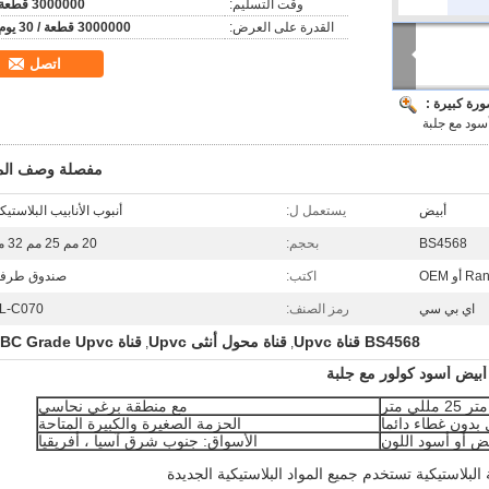
وقت التسليم:
3000000 قطعة
القدرة على العرض:
3000000 قطعة / 30 يوم
اتصل
رة كبيرة :
سود مع جلبة
مفصلة وصف المن
أبيض
يستعمل ل:
أنبوب الأنابيب البلاستيك
BS4568
بحجم:
20 مم 25 مم 32 مم
 أو OEM
اكتب:
صندوق طرف
اي بي سي
رمز الصنف:
L-C070
BS4568 قناة Upvc
قناة محول أنثى Upvc
قناة ABC Grade Upvc
,
,
مع منطقة برغي نحاسي
 بدون غطاء دائما
الحزمة الصغيرة والكبيرة المتاحة
يض أو أسود اللون
الأسواق: جنوب شرق آسيا ، أفريقيا