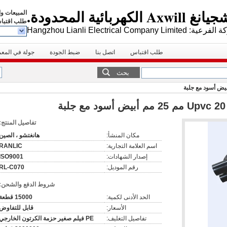
كهربائية المحدودة.
المبيعات و
طلب اقتبا
Hangzhou Lianli Electrical Company Limite
طلب اقتباس
اتصل بنا
ضبط الجودة
جولة في المع
بحث
تفاصيل المنتج:
مكان المنشأ:
هانغتشو ، الصين
اسم العلامة التجارية:
RANLIC
إصدار الشهادات:
ISO9001
رقم الموديل:
RL-C070
شروط الدفع والشحن:
الحد الأدنى لكمية:
15000 قطعة
الأسعار:
قابل للتفاوض
تفاصيل التغليف:
PE فيلم صغير حزمة الكرتون الخارجي